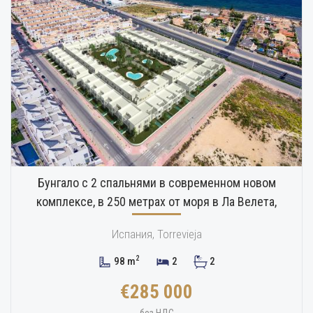
Бунгало с 2 спальнями в современном новом
комплексе, в 250 метрах от моря в Ла Велета,
Торревьеха
Испания, Torrevieja
2
98 m
2
2
€285 000